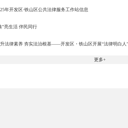
025年开发区·铁山区公共法律服务工作站信息
典”亮生活 伴民同行
升法律素养 夯实法治根基——开发区・铁山区开展“法律明白人
更多