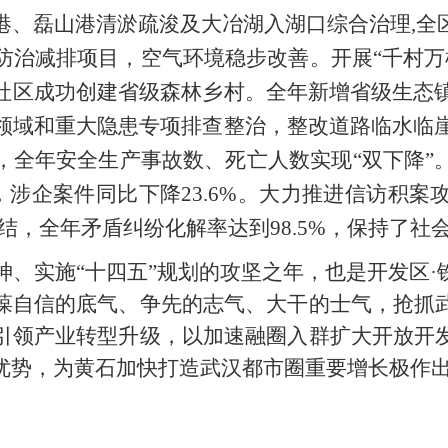
湖港、磊山港清淤疏浚及大冶湖入湖口综合治理,全
防治减排项目，空气环境稳步改善。开展“千村万树
社区成功创建省级森林乡村。全年新增省级生态镇
领域和重大隐患专项排查整治，整改道路临水临崖
，全年安全生产事故数、死亡人数实现“双下降”
%，涉企案件同比下降23.6%。大力推进信访积
结，全年矛盾纠纷化解率达到98.5%，保持了社
精神、实施“十四五”规划的攻坚之年，也是开发区
葆自信的底气、争先的志气、大干的士气，抢抓
引领产业转型升级，以加速融圈入群扩大开放开
优势，为黄石加快打造武汉都市圈重要增长极作