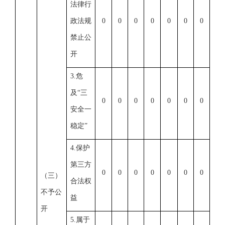
法律行
政法规
0
0
0
0
0
0
0
禁止公
开
3.危
及“三
0
0
0
0
0
0
0
安全一
稳定”
4.保护
第三方
0
0
0
0
0
0
0
（三）
合法权
不予公
益
开
5.属于