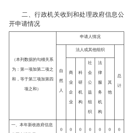
二、行政机关收到和处理政府信息公
开申请情况
申请人情况
法人或其他组织
（本列数据的勾稽关系
社
法
为：第一项加第二项之
自
商
科
会
律
总
和，等于第三项加第四
然
业
研
公
服
其
计
项之和）
人
企
机
益
务
他
业
构
组
机
织
构
一、本年新收政府信息
0
0
0
0
0
0
0