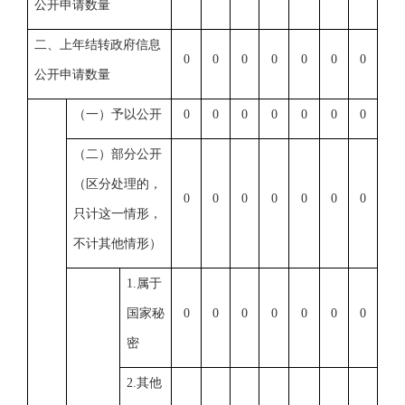
公开申请数量
二、上年结转政府信息
0
0
0
0
0
0
0
公开申请数量
（一）予以公开
0
0
0
0
0
0
0
（二）部分公开
（区分处理的，
0
0
0
0
0
0
0
只计这一情形，
不计其他情形）
1.属于
国家秘
0
0
0
0
0
0
0
密
2.其他