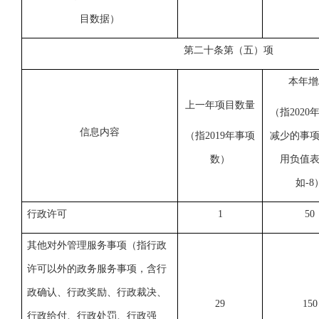
目数据）
第二十条第（五）项
本年增
上一年项目数量
（指
202
信息内容
（指
2019年事项
减少的事
数
）
用负值
如-8
行政许可
1
50
其他对外管理服务事项（
指行政
许可以外的政务服务事项，含行
政确认、行政奖励、行政裁决、
29
150
行政给付、行政处罚、行政强