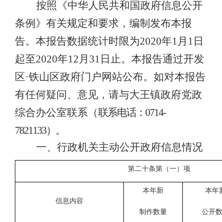
按照《中华人民共和国政府信息公开
条例》有关规定和要求，编制发布本报
告。本报告数据统计时限为
20
20
年
1月1日
起至20
20
年
12月31日止。本报告通过
开发
区
·铁山区
政府门户网站公布。如对本报告
有任何疑问、意见，请与
大王镇政府党政
综合
办公室联系（
联系电话
：
0714-
7821133
）
。
一、行政机关主动公开政府信息情况
第二十条第（一）项
本年新
本年
信息内容
制作数量
公开