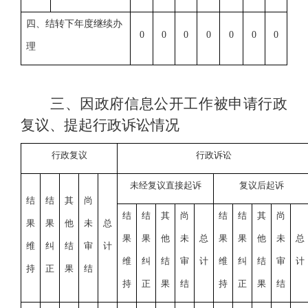
四、结转下年度继续办
0
0
0
0
0
0
0
理
三、因政府信息公开工作被申请行政
复议、提起行政诉讼情况
行政复议
行政诉讼
未经复议直接起诉
复议后起诉
结
结
其
尚
结
结
其
尚
结
结
其
尚
果
果
他
未
总
果
果
他
未
总
果
果
他
未
总
维
纠
结
审
计
维
纠
结
审
计
维
纠
结
审
计
持
正
果
结
持
正
果
结
持
正
果
结