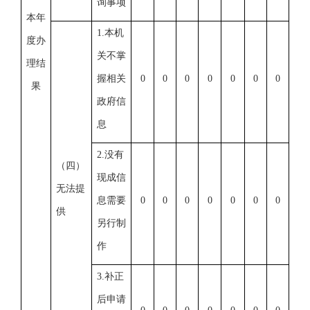
询事项
本年
1.本机
度办
关不掌
理结
握相关
0
0
0
0
0
0
0
果
政府信
息
2.没有
（四）
现成信
无法提
息需要
0
0
0
0
0
0
0
供
另行制
作
3.补正
后申请