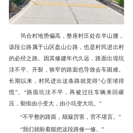
筠合村地势偏高，整座村庄处在半山腰，
该段公路属于山区盘山公路，也是村民进出村
的必经之路。因其修建年代久远，路面出现坑
洼不平、开裂，狭窄的路面也导致会车困难。
长期以来，村民进出这条路就觉得“心里堵得
慌”。“路面坑洼不平，再被过往车辆来回碾
压，裂痕由小变大，由小坑变大坑。”
“
不平整的路面，颠簸厉害，苦不堪言。
”
“
我们就盼着能把这段路修一修。
”