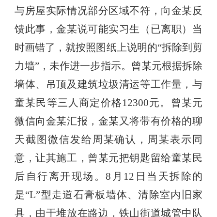
与房屋实际情况部分区域不符，向金某反
馈此事，金某说可能实习生（已离职）当
时画错了，就按照图纸上说明的“拆除到剪
力墙”，未作进一步指示。曾某元根据拆除
墙体、吊顶及建筑垃圾清运等工作量，与
童某民等三人商定价格12300元。曾某元
微信向金某汇报，金某又将带有价格的聊
天截图微信发给周某确认，周某表示同
意，让其施工，曾某元把钥匙留给童某民
后自行离开现场。8月12日当天拆除的
是“L”型走道石膏板墙体、清除室内旧家
具，由于堆放在路边，铁山街道城管中队