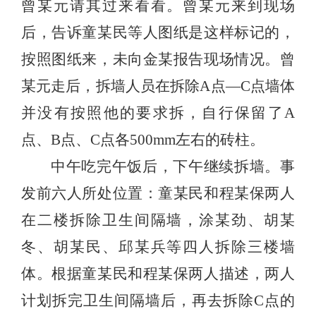
曾某元请其过来看看。曾某元来到现场
后，告诉童某民等人图纸是这样标记的，
按照图纸来，未向金某报告现场情况。曾
某元走后，拆墙人员在拆除A点—C点墙体
并没有按照他的要求拆，自行保留了A
点、B点、C点各500mm左右的砖柱。
中午吃完午饭后，下午继续拆墙。事
发前六人所处位置：童某民和程某保两人
在二楼拆除卫生间隔墙，涂某劲、胡某
冬、胡某民、邱某兵等四人拆除三楼墙
体。根据童某民和程某保两人描述，两人
计划拆完卫生间隔墙后，再去拆除C点的