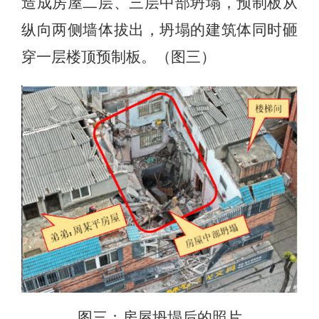
造成房屋二层、三层中部坍塌，预制板从
纵向两侧墙体拔出，坍塌的建筑体同时砸
穿一层楼顶预制板。（图三）
图三：房屋坍塌后的照片