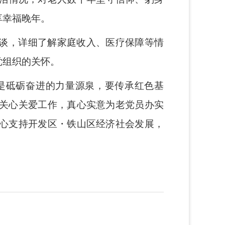
享幸福晚年。
交谈，详细了解家庭收入、医疗保障等情
党组织的关怀。
是砥砺奋进的力量源泉，要传承红色基
关心关爱工作，真心实意为老党员办实
心支持开发区・铁山区经济社会发展，