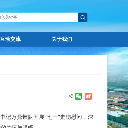
互动交流
关于我们
委书记万鼎带队开展“七一”走访慰问，深
党的关怀与温暖。