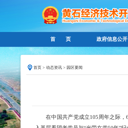
首 页
政府信息公开
首页
>
动态资讯
>
园区要闻
在中国共产党成立105周年之际，
入基层看望老党员与“光荣在党50年