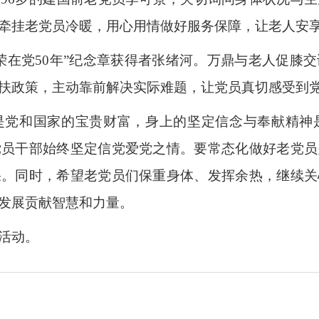
牵挂老党员冷暖，用心用情做好服务保障，让老人安
荣在党50年”纪念章获得者张绪河。万鼎与老人促膝
扶政策，主动靠前解决实际难题，让党员真切感受到
是党和国家的宝贵财富，身上的坚定信念与奉献精神
党员干部始终坚定信党爱党之情。要常态化做好老党员
果。同时，希望老党员们保重身体、发挥余热，继续关
发展贡献智慧和力量。
活动。